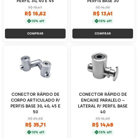
PERFIL 30, 40 E 45
PERFIS BASE 30
R$ 18,47
R$ 14,90
R$ 16,62
R$ 13,41
10% off
10% off
COMPRAR
COMPRAR
CONECTOR RÁPIDO DE
CONECTOR RÁPIDO DE
CORPO ARTICULADO P/
ENCAIXE PARALELO –
PERFIS BASE 30, 40, 45 E
LATERAL P/ PERFIL BASE
50
40
R$ 39,68
R$ 16,09
R$ 35,71
R$ 14,48
10% off
10% off