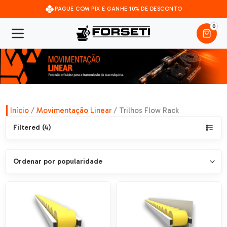
PAGUE COM PIX E GANHE 10% DE DESCONTO
0
Início
/
Movimentação Linear
/ Trilhos Flow Rack
Filtered (4)