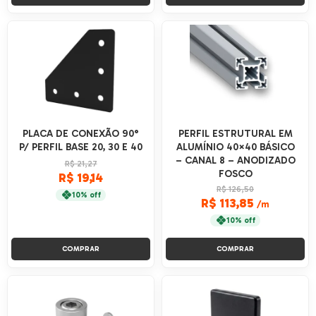
PLACA DE CONEXÃO 90°
PERFIL ESTRUTURAL EM
P/ PERFIL BASE 20, 30 E 40
ALUMÍNIO 40×40 BÁSICO
– CANAL 8 – ANODIZADO
R$ 21,27
FOSCO
R$ 19,14
R$ 126,50
10% off
R$ 113,85
/m
10% off
COMPRAR
COMPRAR