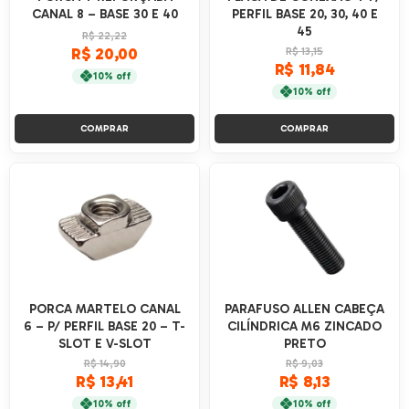
CANAL 8 – BASE 30 E 40
PERFIL BASE 20, 30, 40 E
45
R$ 22,22
R$ 20,00
R$ 13,15
R$ 11,84
10% off
10% off
COMPRAR
COMPRAR
PORCA MARTELO CANAL
PARAFUSO ALLEN CABEÇA
6 – P/ PERFIL BASE 20 – T-
CILÍNDRICA M6 ZINCADO
SLOT E V-SLOT
PRETO
R$ 14,90
R$ 9,03
R$ 13,41
R$ 8,13
10% off
10% off