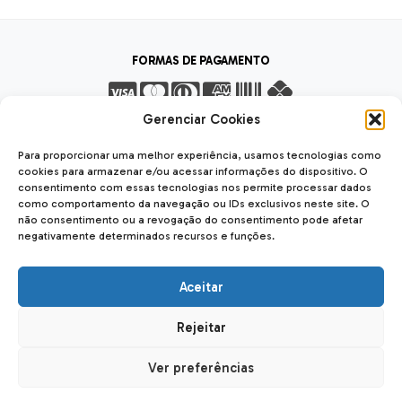
FORMAS DE PAGAMENTO
Gerenciar Cookies
FORMAS DE ENVIO
Para proporcionar uma melhor experiência, usamos tecnologias como
cookies para armazenar e/ou acessar informações do dispositivo. O
consentimento com essas tecnologias nos permite processar dados
como comportamento da navegação ou IDs exclusivos neste site. O
não consentimento ou a revogação do consentimento pode afetar
negativamente determinados recursos e funções.
SEGURANÇA
SSL Seguro
Safe
Aceitar
Rejeitar
Forseti Usinagem LTDA
| CNPJ: 12.040.842/0001-56
Rua das Carmelitas, 2023, Hauer 81650-060 - Curitiba - PR
Ver preferências
Desenvolvido por
Ajuda Ecommerce