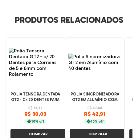
PRODUTOS RELACIONADOS
POLIA TENSORA DENTADA
POLIA SINCRONIZADORA
GU
GT2 - C/ 20 DENTES PARA
GT2 EM ALUMÍNIO COM
RO
CORREIAS DE 5 E 6MM
40 DENTES
20X4
R$ 33,37
R$ 47,68
COM ROLAMENTO
R$ 30,03
R$ 42,91
10% off
10% off
COMPRAR
COMPRAR