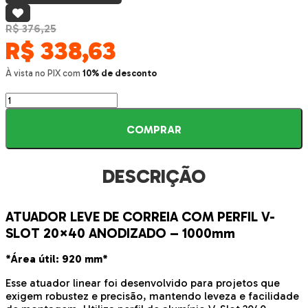
R$ 376,25
R$
338,63
À vista no PIX com
10% de desconto
Atuador
Leve
de
COMPRAR
Correia
com
Perfil
DESCRIÇÃO
V-
SLOT
20x40
ATUADOR LEVE DE CORREIA COM PERFIL V-
Anodizado
1000mm
SLOT 20×40 ANODIZADO – 1000mm
quantidade
*Área útil: 920 mm*
Esse atuador linear foi desenvolvido para projetos que
exigem robustez e precisão, mantendo leveza e facilidade