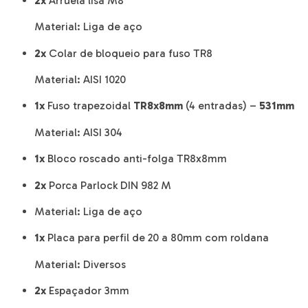
2x
Arruela lisa M8
Material: Liga de aço
2x
Colar de bloqueio para fuso TR8
Material: AISI 1020
1x
Fuso trapezoidal
TR8x8mm
(4 entradas) –
531mm
Material: AISI 304
1x
Bloco roscado anti-folga TR8x8mm
2x
Porca Parlock DIN 982 M
Material: Liga de aço
1x
Placa para perfil de 20 a 80mm com roldana
Material: Diversos
2x
Espaçador 3mm