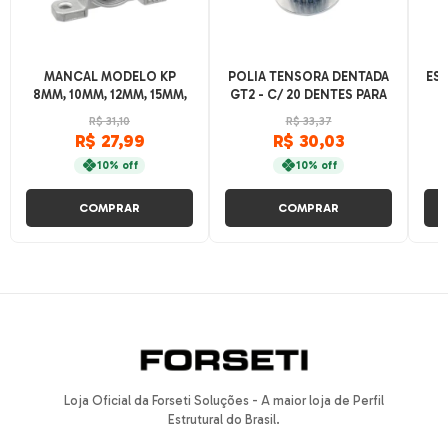
MANCAL MODELO KP
POLIA TENSORA DENTADA
ES
8MM, 10MM, 12MM, 15MM,
GT2 - C/ 20 DENTES PARA
20MM, 25MM
CORREIAS DE 5 E 6MM
R$ 31,10
R$ 33,37
COM ROLAMENTO
R$ 27,99
R$ 30,03
10% off
10% off
COMPRAR
COMPRAR
Loja Oficial da Forseti Soluções - A maior loja de Perfil
Estrutural do Brasil.