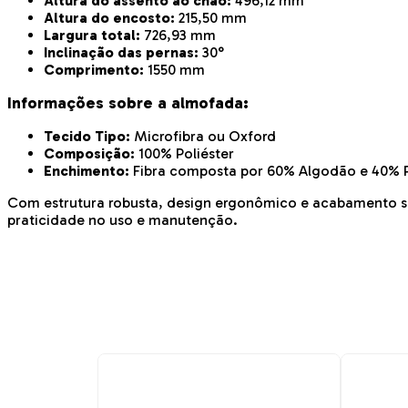
Altura do assento ao chão:
496,12 mm
Altura do encosto:
215,50 mm
Largura total:
726,93 mm
Inclinação das pernas:
30°
Comprimento:
1550 mm
Informações sobre a almofada:
Tecido Tipo:
Microfibra ou Oxford
Composição:
100% Poliéster
Enchimento:
Fibra composta por 60% Algodão e 40% P
Com estrutura robusta, design ergonômico e acabamento sof
praticidade no uso e manutenção.