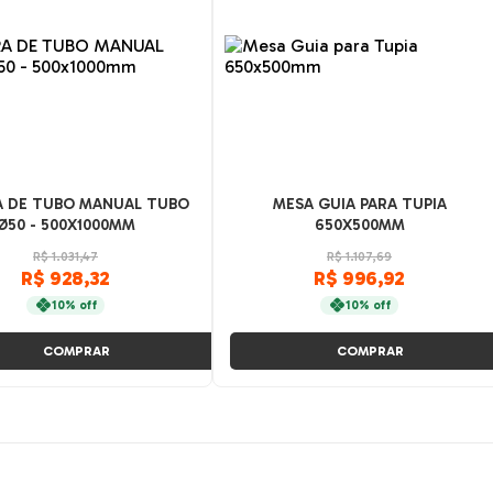
A DE TUBO MANUAL TUBO
MESA GUIA PARA TUPIA
Ø50 - 500X1000MM
650X500MM
R$ 1.031,47
R$ 1.107,69
R$ 928,32
R$ 996,92
10% off
10% off
COMPRAR
COMPRAR