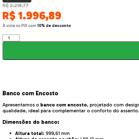
R$ 2.218,77
R$
1.996,89
À vista no PIX com
10% de desconto
Banco
com
Encosto
quantidade
Banco com Encosto
Apresentamos o
banco com encosto
, projetado com desig
qualidade, ideal para complementar o conforto do assento
Dimensões do banco:
Altura total:
999,61 mm