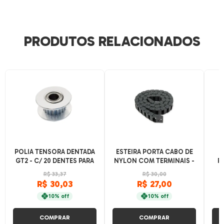
PRODUTOS RELACIONADOS
POLIA TENSORA DENTADA
ESTEIRA PORTA CABO DE
G
GT2 - C/ 20 DENTES PARA
NYLON COM TERMINAIS -
R
CORREIAS DE 5 E 6MM
1 METRO
20X
R$ 33,37
R$ 30,00
COM ROLAMENTO
R$ 30,03
R$ 27,00
10% off
10% off
COMPRAR
COMPRAR