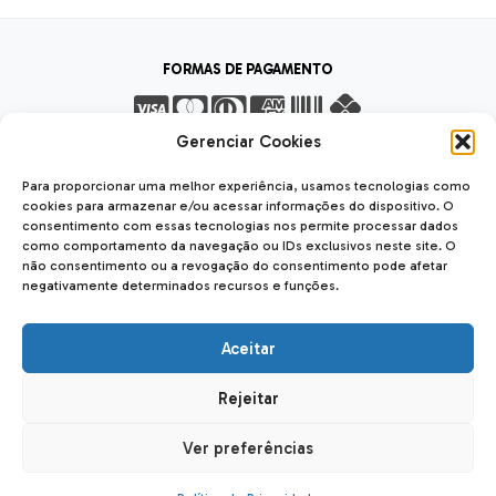
FORMAS DE PAGAMENTO
Gerenciar Cookies
FORMAS DE ENVIO
Para proporcionar uma melhor experiência, usamos tecnologias como
cookies para armazenar e/ou acessar informações do dispositivo. O
consentimento com essas tecnologias nos permite processar dados
como comportamento da navegação ou IDs exclusivos neste site. O
não consentimento ou a revogação do consentimento pode afetar
negativamente determinados recursos e funções.
SEGURANÇA
SSL Seguro
Safe
Aceitar
Rejeitar
Forseti Usinagem LTDA
| CNPJ: 12.040.842/0001-56
Rua das Carmelitas, 2023, Hauer 81650-060 - Curitiba - PR
Ver preferências
Desenvolvido por
Ajuda Ecommerce