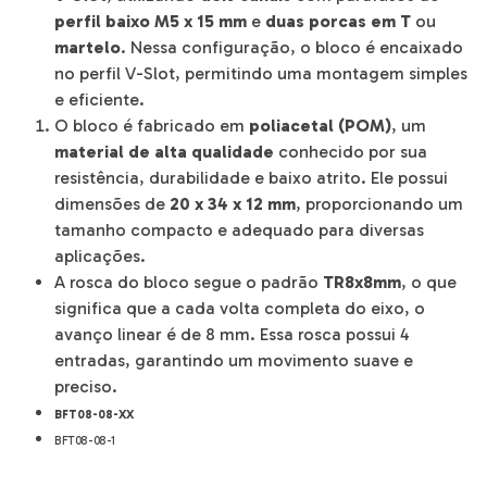
perfil baixo M5 x 15 mm
e
duas porcas em T
ou
martelo
. Nessa configuração, o bloco é encaixado
no perfil V-Slot, permitindo uma montagem simples
e eficiente.
O bloco é fabricado em
poliacetal (POM)
, um
material de alta qualidade
conhecido por sua
resistência, durabilidade e baixo atrito. Ele possui
dimensões de
20 x 34 x 12 mm
, proporcionando um
tamanho compacto e adequado para diversas
aplicações.
A rosca do bloco segue o padrão
TR8x8mm
, o que
significa que a cada volta completa do eixo, o
avanço linear é de 8 mm. Essa rosca possui 4
entradas, garantindo um movimento suave e
preciso.
BFT08-08-XX
BFT08-08-1