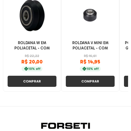
ROLDANA W EM
ROLDANA V MINI EM
PO
POLIACETAL - COM
POLIACETAL - COM
GT
ROLAMENTO
ROLAMENTO
C
R$ 22,22
R$ 16,61
R$ 20,00
R$ 14,95
10% off
10% off
COMPRAR
COMPRAR