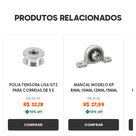
PRODUTOS RELACIONADOS
POLIA TENSORA LISA GT2
MANCAL MODELO KP
G
PARA CORREIAS DE 5 E
8MM, 10MM, 12MM, 15MM,
R
6MM COM ROLAMENTO
20MM, 25MM
20X
R$ 35,76
R$ 31,10
R$ 32,18
R$ 27,99
10% off
10% off
COMPRAR
COMPRAR