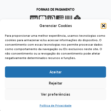
FORMAS DE PAGAMENTO
Gerenciar Cookies
FORMAS DE ENVIO
Para proporcionar uma melhor experiência, usamos tecnologias como
cookies para armazenar e/ou acessar informações do dispositivo. O
consentimento com essas tecnologias nos permite processar dados
como comportamento da navegação ou IDs exclusivos neste site. O
não consentimento ou a revogação do consentimento pode afetar
negativamente determinados recursos e funções.
SEGURANÇA
SSL Seguro
Safe
Aceitar
Rejeitar
Forseti Usinagem LTDA
| CNPJ: 12.040.842/0001-56
Rua das Carmelitas, 2023, Hauer 81650-060 - Curitiba - PR
Ver preferências
Desenvolvido por
Ajuda Ecommerce
Política de Privacidade