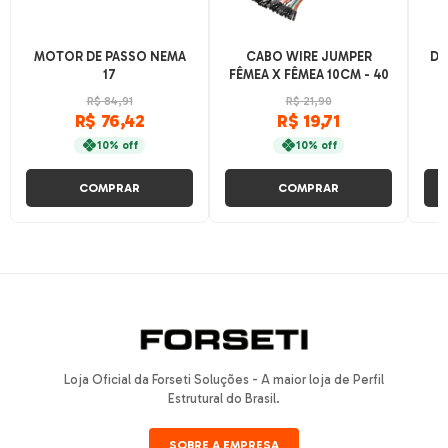
MOTOR DE PASSO NEMA
CABO WIRE JUMPER
DA
17
FÊMEA X FÊMEA 10CM - 40
FIOS
R$ 84,91
R$ 21,90
R$ 76,42
R$ 19,71
10% off
10% off
COMPRAR
COMPRAR
Loja Oficial da Forseti Soluções - A maior loja de Perfil
Estrutural do Brasil.
SOBRE A EMPRESA