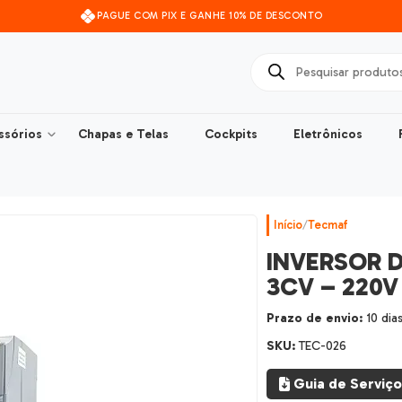
PAGUE COM PIX E GANHE 10% DE DESCONTO
ssórios
Chapas e Telas
Cockpits
Eletrônicos
Início
/
Tecmaf
INVERSOR 
3CV – 220V
Prazo de envio:
10 dia
SKU:
TEC-026
Guia de Serviço