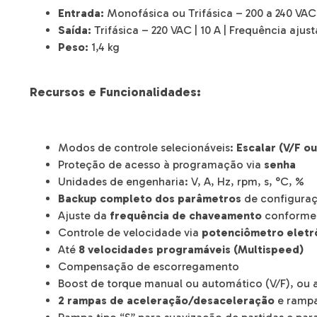
Entrada:
Monofásica ou Trifásica – 200 a 240 VAC |
Saída:
Trifásica – 220 VAC | 10 A | Frequência ajus
Peso:
1,4 kg
Recursos e Funcionalidades:
Modos de controle selecionáveis:
Escalar (V/F o
Proteção de acesso à programação via
senha
Unidades de engenharia: V, A, Hz, rpm, s, °C, %
Backup completo dos parâmetros
de configura
Ajuste da
frequência de chaveamento
conforme 
Controle de velocidade via
potenciômetro eletrô
Até
8 velocidades programáveis (Multispeed)
Compensação de escorregamento
Boost de torque manual ou automático (V/F), ou 
2 rampas de aceleração/desaceleração
e rampa