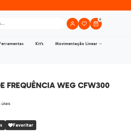
0
Ferramentas
Kit’s
Movimentação Linear
DE FREQUÊNCIA WEG CFW300
s úteis
s
Favoritar