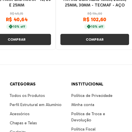
E 25MM
25MM, 30MM - TECMAF - AÇO
20CRMO (1PÇ)
R$ 45,15
R$ 114,00
R$ 40,64
R$ 102,60
10% off
10% off
COMPRAR
COMPRAR
CATEGORIAS
INSTITUCIONAL
Todos os Produtos
Política de Privacidade
Perfil Estrutural em Alumínio
Minha conta
Acessórios
Política de Troca e
Devolução
Chapas e Telas
Política Fiscal