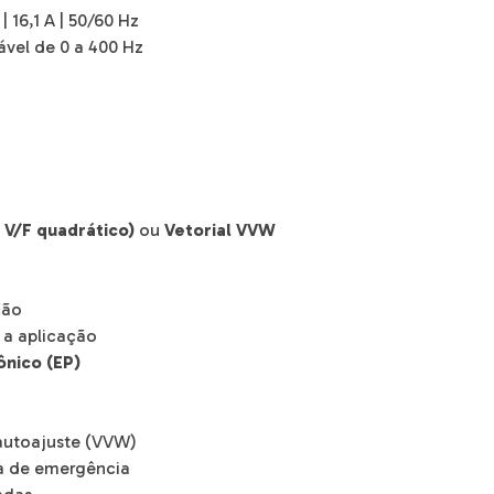
 16,1 A | 50/60 Hz
tável de 0 a 400 Hz
u V/F quadrático)
ou
Vetorial VVW
ção
a aplicação
nico (EP)
autoajuste (VVW)
 de emergência