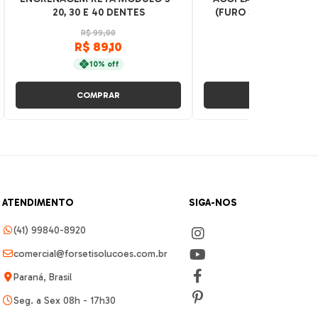
20, 30 E 40 DENTES
(FURO 37X37MM) – T
R$ 99,00
R$ 182,00
R$ 89,10
R$ 163,80
10% off
10% off
COMPRAR
COMPRAR
ATENDIMENTO
SIGA-NOS
(41) 99840-8920
comercial@forsetisolucoes.com.br
Paraná, Brasil
Seg. a Sex 08h - 17h30