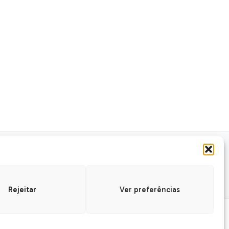
GURANÇA
SSL Seguro
Safe
Rejeitar
Ver preferências
Desenvolvido por
Ajuda Ecommerce