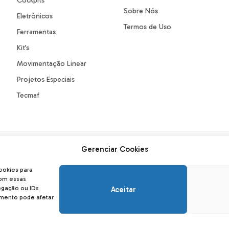
Cockpits
Sobre Nós
Eletrônicos
Termos de Uso
Ferramentas
Kit’s
Movimentação Linear
Projetos Especiais
Tecmaf
Gerenciar Cookies
FORMAS DE ENVIO
SE
ookies para
com essas
gação ou IDs
Aceitar
imento pode afetar