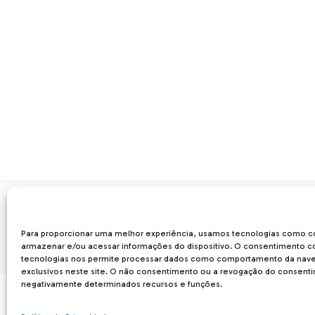
FORMAS DE PAGAMENTO
Para proporcionar uma melhor experiência, usamos tecnologias como c
armazenar e/ou acessar informações do dispositivo. O consentimento 
tecnologias nos permite processar dados como comportamento da nave
exclusivos neste site. O não consentimento ou a revogação do consent
negativamente determinados recursos e funções.
Forseti Usinagem LTDA
| CNPJ: 12.040.842/0001-56
Rua das Carmelitas, 2023, Hauer 81650-060 - Curitiba - PR