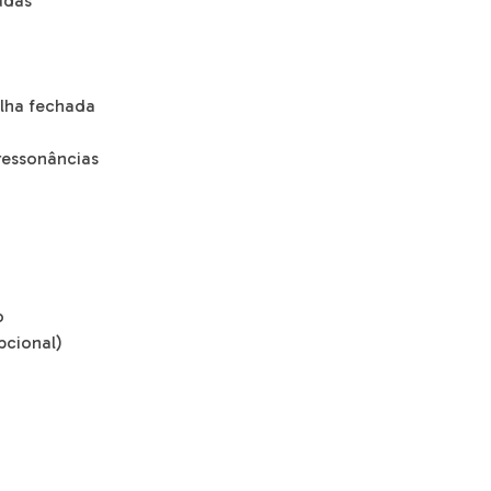
adas
lha fechada
ressonâncias
o
pcional)