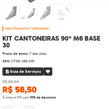
Início
/
Acessórios
/
Cantoneiras
KIT CANTONEIRAS 90° M6 BASE
30
Prazo de envio:
7 dias úteis
SKU:
CT100-286-K30
Guia de Serviços
R$ 65,00
R$
58,50
À vista no PIX com
10% de desconto