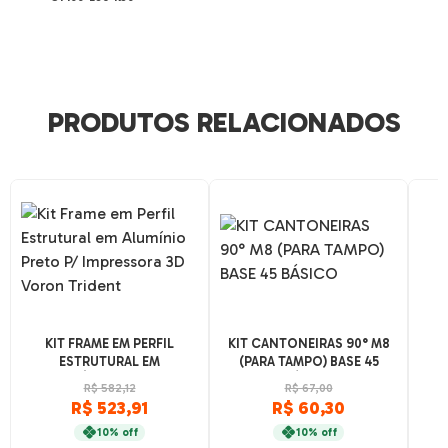
PRODUTOS RELACIONADOS
KIT FRAME EM PERFIL
KIT CANTONEIRAS 90° M8
ESTRUTURAL EM
(PARA TAMPO) BASE 45
ALUMÍNIO PRETO P/
BÁSICO
2
R$ 582,12
R$ 67,00
IMPRESSORA 3D VORON
SER
R$ 523,91
R$ 60,30
TRIDENT
10% off
10% off