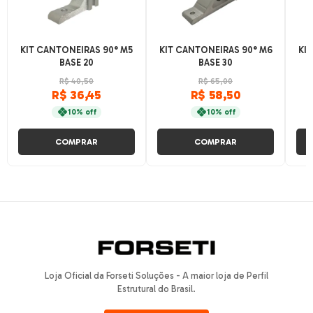
KIT CANTONEIRAS 90° M5
KIT CANTONEIRAS 90° M6
KI
BASE 20
BASE 30
R$ 40,50
R$ 65,00
R$ 36,45
R$ 58,50
10% off
10% off
COMPRAR
COMPRAR
Loja Oficial da Forseti Soluções - A maior loja de Perfil
Estrutural do Brasil.