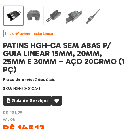
Início
/
Movimentação Linear
PATINS HGH-CA SEM ABAS P/
GUIA LINEAR 15MM, 20MM,
25MM E 30MM – AÇO 20CRMO (1
PÇ)
Prazo de envio:
2 dias úteis
SKU:
HGH30-01CA-1
Guia de Serviços
R$
161,25
VALOR:
R$
145,13