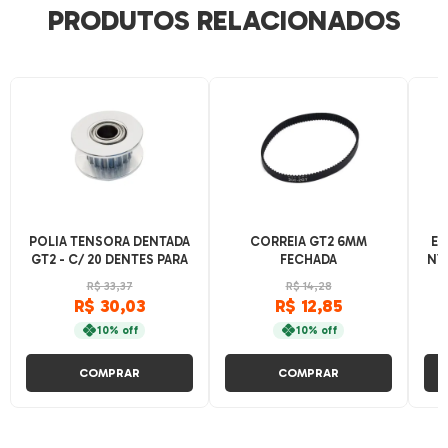
PRODUTOS RELACIONADOS
POLIA TENSORA DENTADA
CORREIA GT2 6MM
ES
GT2 - C/ 20 DENTES PARA
FECHADA
NY
CORREIAS DE 5 E 6MM
R$ 33,37
R$ 14,28
COM ROLAMENTO
R$ 30,03
R$ 12,85
10% off
10% off
COMPRAR
COMPRAR