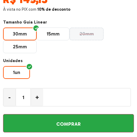
À vista no PIX com
10% de desconto
Tamanho Guia Linear
30mm
15mm
20mm
30mm
15mm
20mm
25mm
25mm
Unidades
1un
1un
-
+
COMPRAR