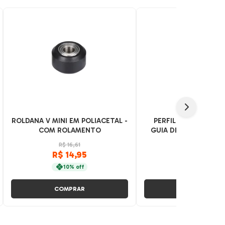
ROLDANA V MINI EM POLIACETAL -
PERFIL PROTETOR DE
COM ROLAMENTO
GUIA DE ROLDANA E
CANAL 8 P/ PERFIL BA
R$ 16,61
R$ 27,69
METRO - PRE
R$ 14,95
R$ 24,92
/
10% off
10% off
COMPRAR
COMPRAR