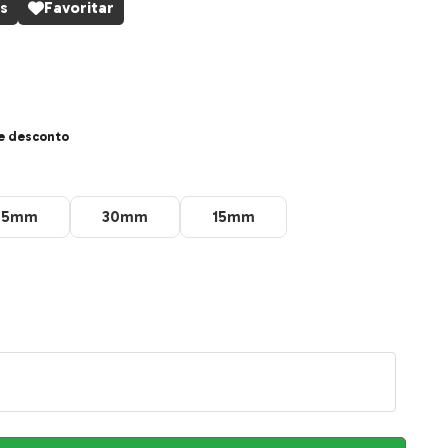
s
Favoritar
e desconto
25mm
30mm
15mm
25mm
30mm
15mm