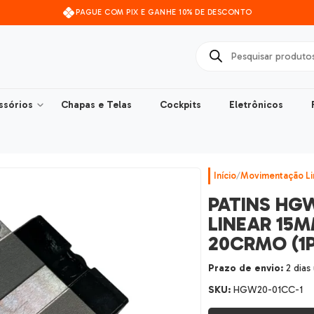
PAGUE COM PIX E GANHE 10% DE DESCONTO
ssórios
Chapas e Telas
Cockpits
Eletrônicos
Início
/
Movimentação Li
PATINS HG
LINEAR 15
20CRMO (1
Prazo de envio:
2 dias
SKU:
HGW20-01CC-1