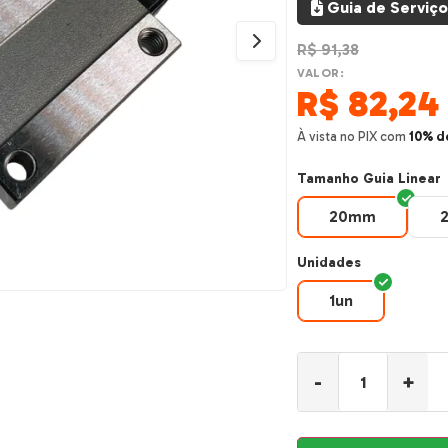
Guia de Serviço
R$
91,38
VALOR:
R$
82,24
À vista no PIX com
10% d
Tamanho Guia Linear
20mm
20mm
Unidades
1un
1un
-
+