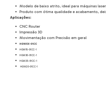
Modelo de baixo atrito, ideal para máquinas laser
Produto com ótima qualidade e acabamento, deixa
Aplicações:
CNC Router
Impressão 3D
Movimentação com Precisão em geral
HGWXX-01CC
HGW15-01CC-1
HGW30-01CC-1
HGW25-01CC-1
HGW20-01CC-1