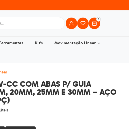
0
Ferramentas
Kit’s
Movimentação Linear
near
W-CC COM ABAS P/ GUIA
MM, 20MM, 25MM E 30MM – AÇO
PÇ)
 úteis