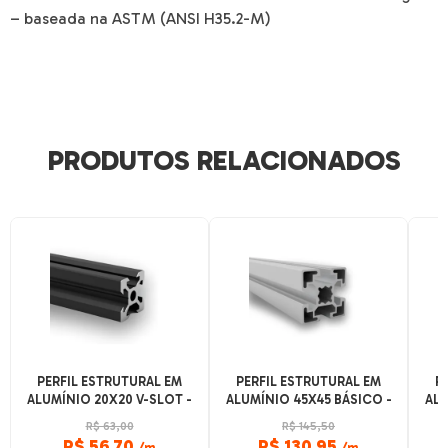
– baseada na ASTM (ANSI H35.2-M)
PRODUTOS RELACIONADOS
PERFIL ESTRUTURAL EM
PERFIL ESTRUTURAL EM
P
ALUMÍNIO 20X20 V-SLOT -
ALUMÍNIO 45X45 BÁSICO -
ALU
CANAL 6 - PINTURA PRETA
CANAL 10 - ANODIZADO
C
R$ 63,00
R$ 145,50
FOSCO
R$ 56,70
R$ 130,95
/m
/m