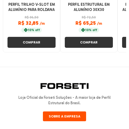
PERFIL TRILHO V-SLOT EM
PERFIL ESTRUTURAL EM
P
ALUMÍNIO PARA ROLDANA
ALUMÍNIO 30X30
ALU
W - ANODIZADO FOSCO
ABAULADO - CANAL 8 -
C
R$ 36,50
R$ 72,50
ANODIZADO FOSCO
R$ 32,85
R$ 65,25
/m
/m
10% off
10% off
COMPRAR
COMPRAR
Loja Oficial da Forseti Soluções - A maior loja de Perfil
Estrutural do Brasil.
SOBRE A EMPRESA