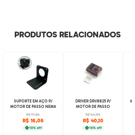
PRODUTOS RELACIONADOS
SUPORTE EM AÇO P/
DRIVER DRV8825 P/
MO
MOTOR DE PASSO NEMA
MOTOR DE PASSO
17 E 23
R$ 17,84
R$ 44,55
R$ 16,06
R$ 40,10
10% off
10% off