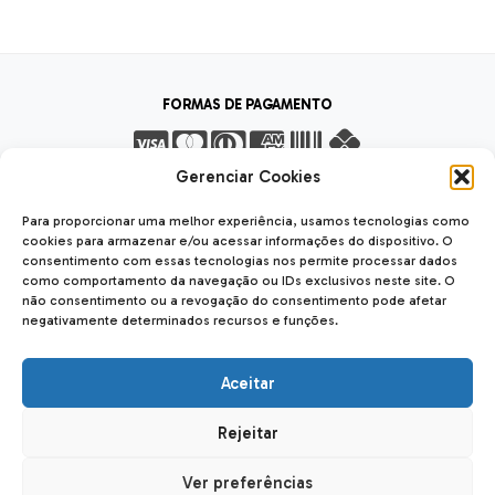
FORMAS DE PAGAMENTO
Gerenciar Cookies
FORMAS DE ENVIO
Para proporcionar uma melhor experiência, usamos tecnologias como
cookies para armazenar e/ou acessar informações do dispositivo. O
consentimento com essas tecnologias nos permite processar dados
como comportamento da navegação ou IDs exclusivos neste site. O
não consentimento ou a revogação do consentimento pode afetar
negativamente determinados recursos e funções.
SEGURANÇA
SSL Seguro
Safe
Aceitar
Rejeitar
Forseti Usinagem LTDA
| CNPJ: 12.040.842/0001-56
Rua das Carmelitas, 2023, Hauer 81650-060 - Curitiba - PR
Ver preferências