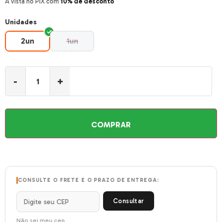
À vista no PIX com
10% de desconto
Unidades
2un
1un
2un
1un
-
+
COMPRAR
CONSULTE O FRETE E O PRAZO DE ENTREGA:
Consultar
Não sei meu cep