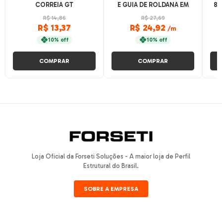
CORREIA GT
E GUIA DE ROLDANA EM
8M
UHMW - CANAL 8 P/
R$ 14,86
R$ 27,69
PERFIL BASE 40 - 1 METRO
R$ 13,37
R$ 24,92
/m
- PRETO
10% off
10% off
COMPRAR
COMPRAR
Loja Oficial da Forseti Soluções - A maior loja de Perfil
Estrutural do Brasil.
SOBRE A EMPRESA