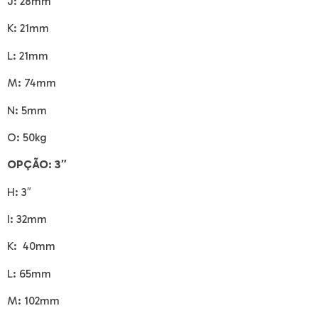
J:
28mm
K:
21mm
L:
21mm
M:
74mm
N:
5mm
O:
50kg
OPÇÃO:
3″
H:
3″
I:
32mm
K:
40mm
L:
65mm
M:
102mm