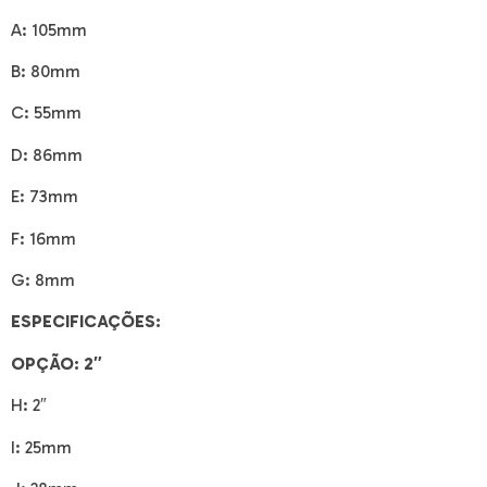
A:
105mm
B:
80mm
C:
55mm
D:
86mm
E:
73mm
F:
16mm
G:
8mm
ESPECIFICAÇÕES:
OPÇÃO:
2″
H:
2″
I:
25mm