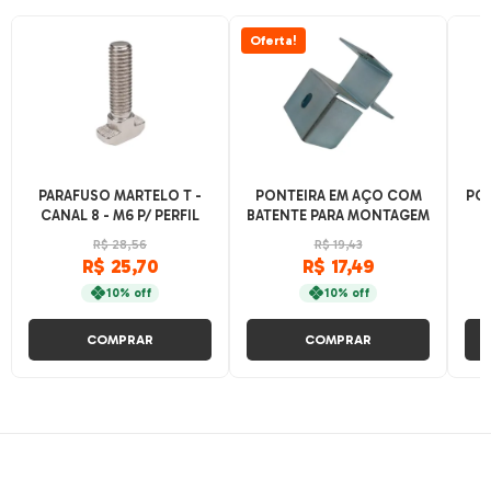
Oferta!
PARAFUSO MARTELO T -
PONTEIRA EM AÇO COM
PO
CANAL 8 - M6 P/ PERFIL
BATENTE PARA MONTAGEM
BASE 30 E 40
DE TRILHO FLOW RACK
R$ 28,56
R$ 19,43
R$ 25,70
R$ 17,49
10% off
10% off
COMPRAR
COMPRAR