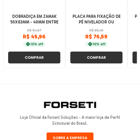
DOBRADIÇA EM ZAMAK
PLACA PARA FIXAÇÃO DE
PO
50X63MM - 40MM ENTRE
PÉ NIVELADOR OU
1
CENTRO
RODÍZIO - 80X80
R$ 51,07
R$ 85,10
R$ 45,96
R$ 76,59
10% off
10% off
COMPRAR
COMPRAR
Loja Oficial da Forseti Soluções - A maior loja de Perfil
Estrutural do Brasil.
SOBRE A EMPRESA