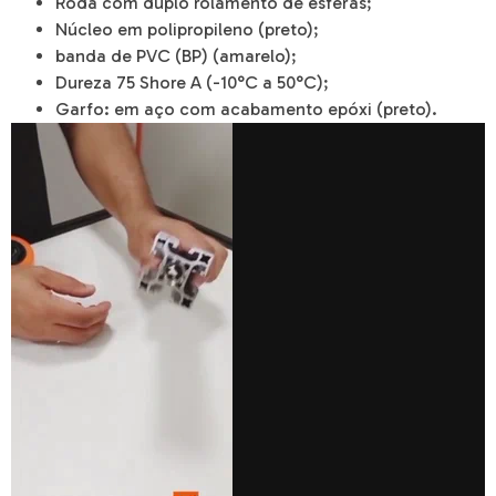
Roda com duplo rolamento de esferas;
Núcleo em polipropileno (preto);
banda de PVC (BP) (amarelo);
Dureza 75 Shore A (-10°C a 50°C);
Garfo: em aço com acabamento epóxi (preto).