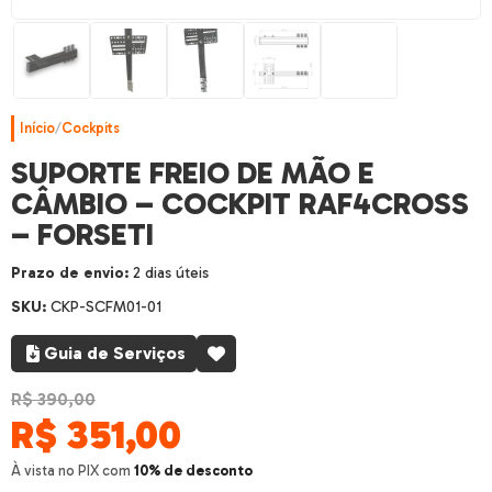
Início
/
Cockpits
SUPORTE FREIO DE MÃO E
CÂMBIO – COCKPIT RAF4CROSS
– FORSETI
Prazo de envio:
2 dias úteis
SKU:
CKP-SCFM01-01
Guia de Serviços
R$ 390,00
R$
351,00
À vista no PIX com
10% de desconto