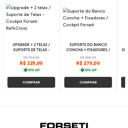
UPGRADE + 2 TELAS /
SUPORTE DO BANCO
SUPORTE DE TELAS -
CONCHA + FIXADORES /
SI
COCKPIT FORSETI
COCKPIT FORSETI
R
R$ 250,00
R$ 300,00
RAF4CROSS
R$ 225,00
R$ 270,00
10% off
10% off
COMPRAR
COMPRAR