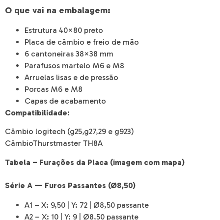
O que vai na embalagem:
Estrutura 40×80 preto
Placa de câmbio e freio de mão
6 cantoneiras 38×38 mm
Parafusos martelo M6 e M8
Arruelas lisas e de pressão
Porcas M6 e M8
Capas de acabamento
Compatibilidade:
Câmbio logitech (g25,g27,29 e g923)
CâmbioThurstmaster TH8A
Tabela – Furações da Placa (imagem com mapa)
Série A — Furos Passantes (Ø8,50)
A1 – X: 9,50 | Y: 72 | Ø8,50 passante
A2 – X: 10 | Y: 9 | Ø8,50 passante