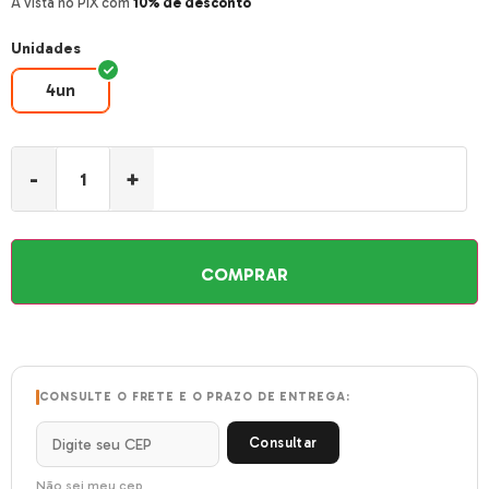
À vista no PIX com
10% de desconto
Unidades
4un
4un
-
+
COMPRAR
CONSULTE O FRETE E O PRAZO DE ENTREGA:
Consultar
Não sei meu cep