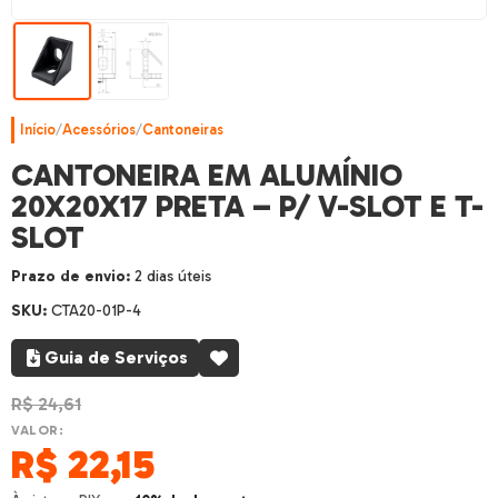
Início
/
Acessórios
/
Cantoneiras
CANTONEIRA EM ALUMÍNIO
20X20X17 PRETA – P/ V-SLOT E T-
SLOT
Prazo de envio:
2 dias úteis
SKU:
CTA20-01P-4
Guia de Serviços
R$
24,61
VALOR:
R$
22,15