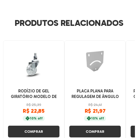
PRODUTOS RELACIONADOS
RODÍZIO DE GEL
PLACA PLANA PARA
PA
GIRATÓRIO MODELO DE
REGULAGEM DE ÂNGULO
CA
ESPIGA
P/ PERFIL BASE 30, 40 E 45
R$ 25,39
R$ 24,41
R$ 22,85
R$ 21,97
10% off
10% off
COMPRAR
COMPRAR