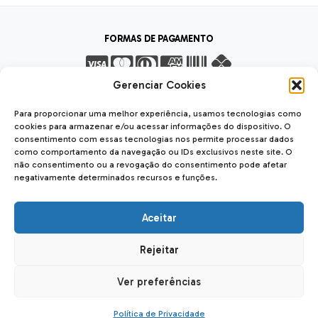
FORMAS DE PAGAMENTO
Gerenciar Cookies
FORMAS DE ENVIO
Para proporcionar uma melhor experiência, usamos tecnologias como
cookies para armazenar e/ou acessar informações do dispositivo. O
consentimento com essas tecnologias nos permite processar dados
como comportamento da navegação ou IDs exclusivos neste site. O
não consentimento ou a revogação do consentimento pode afetar
negativamente determinados recursos e funções.
SEGURANÇA
SSL Seguro
Safe
Aceitar
Rejeitar
Forseti Usinagem LTDA
| CNPJ: 12.040.842/0001-56
Rua das Carmelitas, 2023, Hauer 81650-060 - Curitiba - PR
Ver preferências
Desenvolvido por
Ajuda Ecommerce
Política de Privacidade