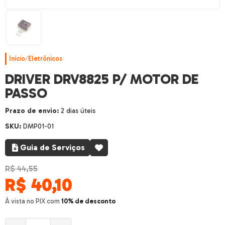
Início
/
Eletrônicos
DRIVER DRV8825 P/ MOTOR DE
PASSO
Prazo de envio:
2 dias úteis
SKU:
DMP01-01
Guia de Serviços
R$ 44,55
R$
40,10
À vista no PIX com
10% de desconto