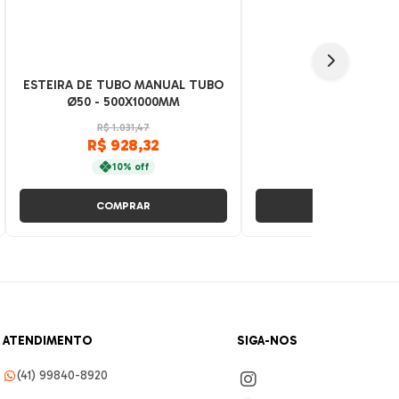
ESTEIRA DE TUBO MANUAL TUBO
BANCO SIMPL
Ø50 - 500X1000MM
R$ 1.031,47
R$ 886,85
R$ 928,32
R$ 798,17
10% off
10% off
COMPRAR
COMPRAR
ATENDIMENTO
SIGA-NOS
(41) 99840-8920