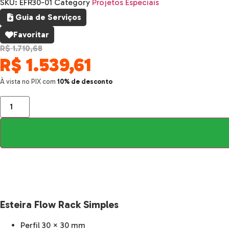
SKU:
EFR30-01
Category
Projetos Especiais
Guia de Serviços
Favoritar
R$ 1.710,68
R$
1.539,61
À vista no PIX com
10% de desconto
Esteira
Flow
Rack
Simples
quantidade
Esteira Flow Rack Simples
Perfil 30 × 30 mm