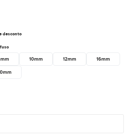
e desconto
fuso
8mm
10mm
12mm
16mm
8mm
10mm
12mm
16mm
30mm
30mm