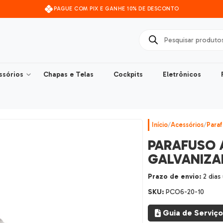
PAGUE COM PIX E GANHE 10% DE DESCONTO
ssórios
Chapas e Telas
Cockpits
Eletrônicos
Início
/
Acessórios
/
Paraf
PARAFUSO 
GALVANIZ
Prazo de envio:
2 dias
SKU:
PCO6-20-10
Guia de Serviço