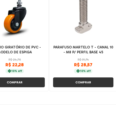
IO GIRATÓRIO DE PVC -
PARAFUSO MARTELO T - CANAL 10
ODELO DE ESPIGA
- M8 P/ PERFIL BASE 45
R$ 24,76
R$ 31,74
R$ 22,28
R$ 28,57
10% off
10% off
COMPRAR
COMPRAR