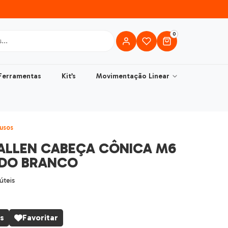
0
Ferramentas
Kit’s
Movimentação Linear
usos
ALLEN CABEÇA CÔNICA M6
ADO BRANCO
 úteis
s
Favoritar