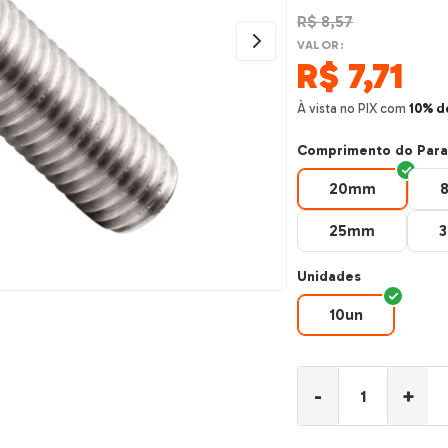
R$
8,57
VALOR:
R$
7,71
À vista no PIX com
10% d
Comprimento do Para
20mm
20mm
25mm
25mm
Unidades
10un
10un
-
+