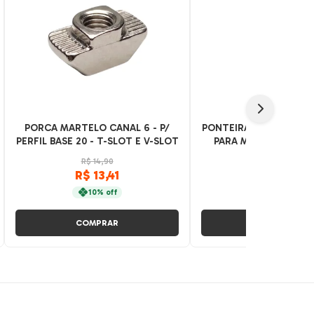
PORCA MARTELO CANAL 6 - P/
PONTEIRA EM AÇO CO
PERFIL BASE 20 - T-SLOT E V-SLOT
PARA MONTAGEM DE
FLOW RACK
R$ 14,90
R$ 19,43
R$ 13,41
R$ 17,49
10% off
10% off
COMPRAR
COMPRAR