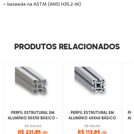
– baseada na ASTM (ANSI H35.2-M)
PRODUTOS RELACIONADOS
PERFIL ESTRUTURAL EM
PERFIL ESTRUTURAL EM
PER
ALUMÍNIO 50X50 BÁSICO -
ALUMÍNIO 40X40 BÁSICO
AL
CANAL 8 - ANODIZADO
- CANAL 8 - ANODIZADO
W 
R$ 246,50
R$ 126,50
FOSCO
FOSCO
R$ 221,85
R$ 113,85
/m
/m