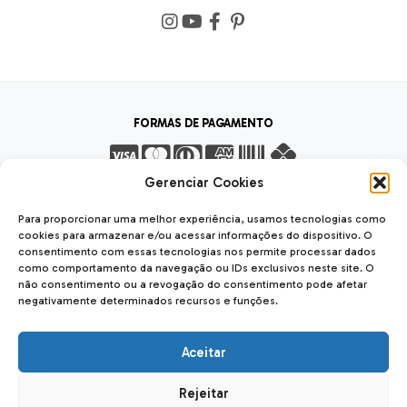
FORMAS DE PAGAMENTO
Gerenciar Cookies
FORMAS DE ENVIO
Para proporcionar uma melhor experiência, usamos tecnologias como
cookies para armazenar e/ou acessar informações do dispositivo. O
consentimento com essas tecnologias nos permite processar dados
como comportamento da navegação ou IDs exclusivos neste site. O
não consentimento ou a revogação do consentimento pode afetar
negativamente determinados recursos e funções.
SEGURANÇA
SSL Seguro
Safe
Aceitar
Rejeitar
Forseti Usinagem LTDA
| CNPJ: 12.040.842/0001-56