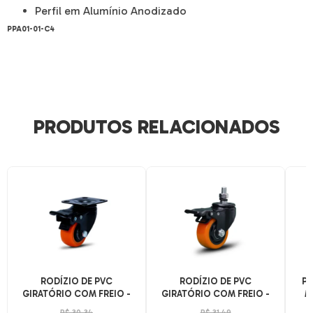
Perfil em Alumínio Anodizado
PPA01-01-C4
PRODUTOS RELACIONADOS
RODÍZIO DE PVC
RODÍZIO DE PVC
PO
GIRATÓRIO COM FREIO -
GIRATÓRIO COM FREIO -
M
MODELO DE PLACA
MODELO DE ESPIGA
R$ 30,34
R$ 31,49