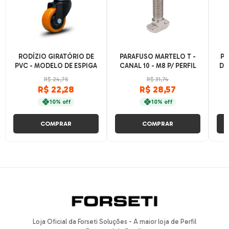
RODÍZIO GIRATÓRIO DE
PARAFUSO MARTELO T -
PL
PVC - MODELO DE ESPIGA
CANAL 10 - M8 P/ PERFIL
DE
BASE 45
R$ 24,76
R$ 31,74
R$ 22,28
R$ 28,57
10% off
10% off
COMPRAR
COMPRAR
Loja Oficial da Forseti Soluções - A maior loja de Perfil