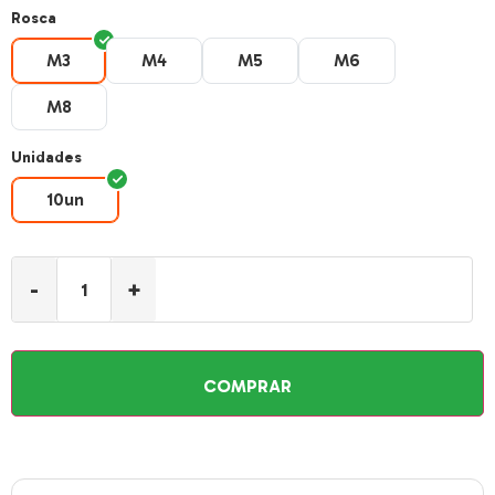
Rosca
M3
M4
M5
M6
M3
M4
M5
M6
M8
M8
Unidades
10un
10un
-
+
COMPRAR