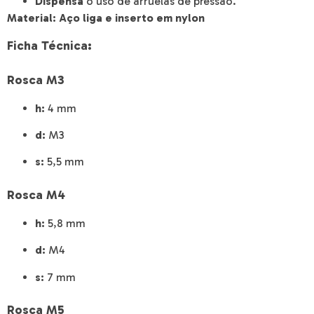
Dispensa
o uso de arruelas de pressão.
Material: Aço liga e inserto em nylon
Ficha Técnica:
Rosca M3
h:
4 mm
d:
M3
s:
5,5 mm
Rosca M4
h:
5,8 mm
d:
M4
s:
7 mm
Rosca M5