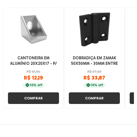
CANTONEIRA EM
DOBRADIÇA EM ZAMAK
ALUMÍNIO 20X20X17 - P/
50X50MM - 30MM ENTRE
V-SLOT E T-SLOT - BASE
CENTRO
R$ 13,54
R$ 37,63
20
R$ 12,19
R$ 33,87
10% off
10% off
COMPRAR
COMPRAR