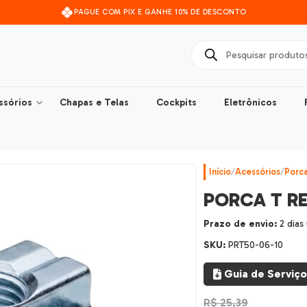
PAGUE COM PIX E GANHE 10% DE DESCONTO
ssórios
Chapas e Telas
Cockpits
Eletrônicos
Início
/
Acessórios
/
Porc
PORCA T R
Prazo de envio:
2 dias
SKU:
PRT50-06-10
Guia de Serviço
R$
25,39