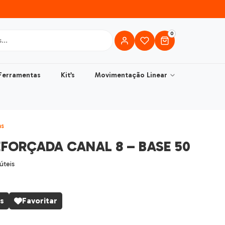
0
Ferramentas
Kit’s
Movimentação Linear
as
EFORÇADA CANAL 8 – BASE 50
 úteis
s
Favoritar