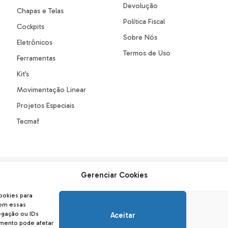
Devolução
Chapas e Telas
Política Fiscal
Cockpits
Sobre Nós
Eletrônicos
Termos de Uso
Ferramentas
Kit’s
Movimentação Linear
Projetos Especiais
Tecmaf
Gerenciar Cookies
FORMAS DE ENVIO
SE
ookies para
com essas
gação ou IDs
Aceitar
imento pode afetar