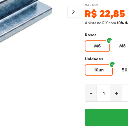
VALOR:
R$
22,85
À vista no PIX com
10% d
Rosca
M6
M8
M6
M8
Unidades
10un
50
10un
-
+