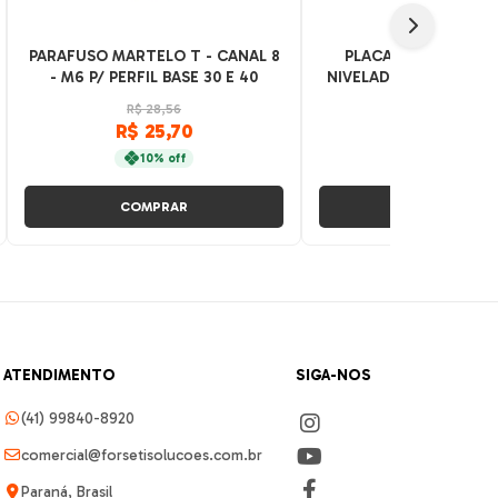
PARAFUSO MARTELO T - CANAL 8
PLACA PARA FIXAÇÃ
- M6 P/ PERFIL BASE 30 E 40
NIVELADOR OU RODÍZI
R$ 28,56
R$ 85,10
R$ 25,70
R$ 76,59
10% off
10% off
COMPRAR
COMPRAR
ATENDIMENTO
SIGA-NOS
(41) 99840-8920
comercial@forsetisolucoes.com.br
Paraná, Brasil