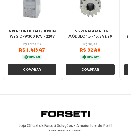
INVERSOR DE FREQUÊNCIA
ENGRENAGEM RETA
WEG CFW300 1CV - 220V
MÓDULO 1,5 - 15, 24 E 30
M
DENTES
R$ 1.570,52
R$ 36,00
R$ 1.413,47
R$ 32,40
10% off
10% off
COMPRAR
COMPRAR
Loja Oficial da Forseti Soluções - A maior loja de Perfil