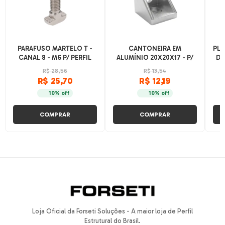
PARAFUSO MARTELO T -
CANTONEIRA EM
PLA
CANAL 8 - M6 P/ PERFIL
ALUMÍNIO 20X20X17 - P/
DE
BASE 30 E 40
V-SLOT E T-SLOT - BASE
R$ 28,56
R$ 13,54
20
R$ 25,70
R$ 12,19
10% off
10% off
COMPRAR
COMPRAR
Loja Oficial da Forseti Soluções - A maior loja de Perfil
Estrutural do Brasil.