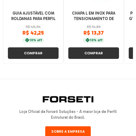
GUIA AJUSTÁVEL COM
CHAPA L EM INOX PARA
PO
ROLDANAS PARA PERFIL
TENSIONAMENTO DE
GT2
20X40 V-SLOT - 2 APOIOS
CORREIAS 5MM E 6MM
R$ 46,94
R$ 14,86
R$ 42,25
R$ 13,37
10% off
10% off
COMPRAR
COMPRAR
Loja Oficial da Forseti Soluções - A maior loja de Perfil
Estrutural do Brasil.
SOBRE A EMPRESA