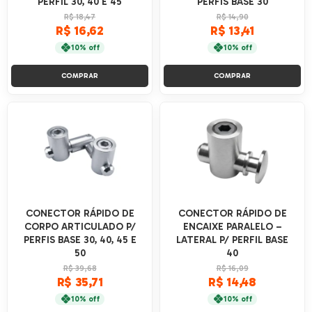
PERFIL 30, 40 E 45
PERFIS BASE 30
R$ 18,47
R$ 14,90
R$ 16,62
R$ 13,41
10% off
10% off
COMPRAR
COMPRAR
CONECTOR RÁPIDO DE
CONECTOR RÁPIDO DE
CORPO ARTICULADO P/
ENCAIXE PARALELO –
PERFIS BASE 30, 40, 45 E
LATERAL P/ PERFIL BASE
50
40
R$ 39,68
R$ 16,09
R$ 35,71
R$ 14,48
10% off
10% off