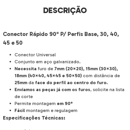
DESCRIÇÃO
Conector Rápido 90° P/ Perfis Base, 30, 40,
45 e 50
Conector Universal
Conjunto em aço galvanizado.
Necessita
furo de
7mm (20×20), 15mm (30×30),
18mm (40×40, 45×45 e 50×50)
com distância de
25mm
da
face do perfil ao centro do furo.
Enviamos as peças já com os furos
, solicite na lista
de corte
Permite montagem
em 90°
Fácil
montagem e regulagem
Especificações Técnicas: