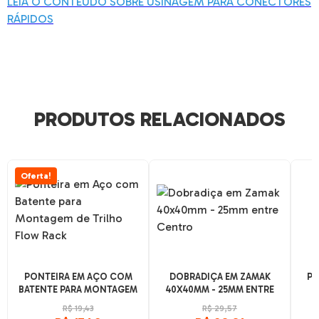
LEIA O CONTEÚDO SOBRE USINAGEM PARA CONECTORES
RÁPIDOS
PRODUTOS RELACIONADOS
Oferta!
PONTEIRA EM AÇO COM
DOBRADIÇA EM ZAMAK
PL
BATENTE PARA MONTAGEM
40X40MM - 25MM ENTRE
DE TRILHO FLOW RACK
CENTRO
R$ 19,43
R$ 29,57