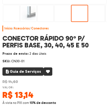
Início
/
Acessórios
/
Conectores
CONECTOR RÁPIDO 90° P/
PERFIS BASE, 30, 40, 45 E 50
Prazo de envio:
2 dias úteis
SKU:
CN30-01
Guia de Serviços
R$
14,60
VALOR:
R$
13,14
À vista no PIX com
10% de desconto