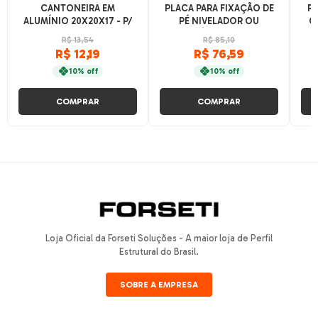
CANTONEIRA EM
PLACA PARA FIXAÇÃO DE
PA
ALUMÍNIO 20X20X17 - P/
PÉ NIVELADOR OU
C
V-SLOT E T-SLOT - BASE
RODÍZIO - 80X80
R$ 13,54
R$ 85,10
20
R$ 12,19
R$ 76,59
10% off
10% off
COMPRAR
COMPRAR
Loja Oficial da Forseti Soluções - A maior loja de Perfil
Estrutural do Brasil.
SOBRE A EMPRESA