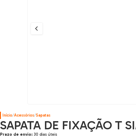
Início
/
Acessórios
/
Sapatas
SAPATA DE FIXAÇÃO T SIM
Prazo de envio:
30 dias úteis