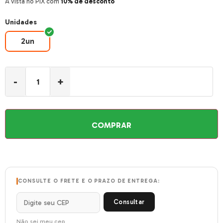
À vista no PIX com
10% de desconto
Unidades
2un
2un
-
+
COMPRAR
CONSULTE O FRETE E O PRAZO DE ENTREGA:
Consultar
Não sei meu cep