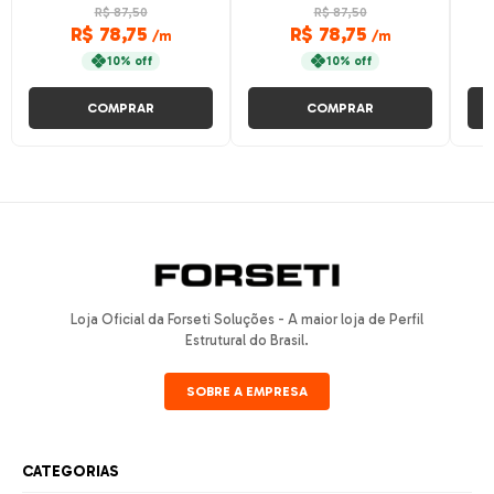
DE FACE - CANAL ESPECIAL
DE CANTO - CANAL
REF
R$ 87,50
R$ 87,50
8 - ANODIZADO FOSCO
ESPECIAL 8 - ANODIZADO
M
R$ 78,75
R$ 78,75
/m
/m
FOSCO
10% off
10% off
COMPRAR
COMPRAR
Loja Oficial da Forseti Soluções - A maior loja de Perfil
Estrutural do Brasil.
SOBRE A EMPRESA
CATEGORIAS